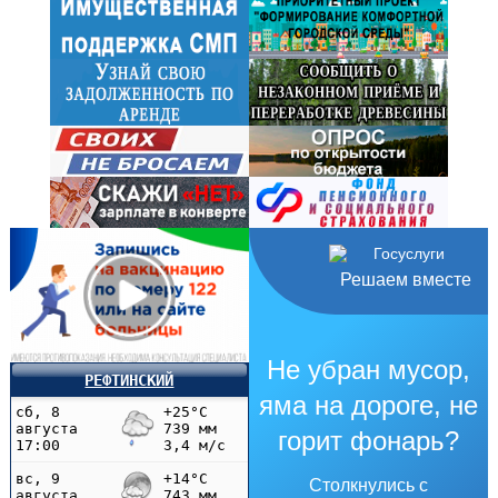
Решаем вместе
Не убран мусор,
РЕФТИНСКИЙ
яма на дороге, не
горит фонарь?
Столкнулись с