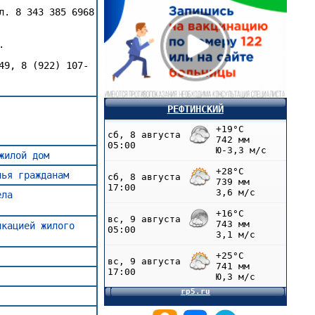
л. 8 343 385 6968
.
49, 8 (922) 107-
РЕФТИНСКИЙ
жилой дом
лья гражданам
ела
икацией жилого