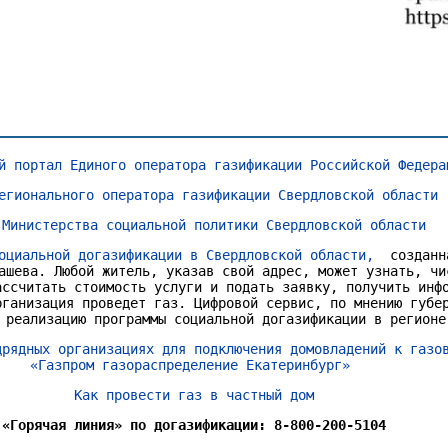
1
2
3
4
5
6
й портал Единого оператора газификации Российской Федера
егионального оператора газификации Свердловской области
 Министерства социальной политики Свердловской области
оциальной догазификации в Свердловской области,
созданн
ашева. Любой житель, указав свой адрес, может узнать, чи
ассчитать стоимость услуги и подать заявку, получить инф
рганизация проведет газ. Цифровой сервис, по мнению губе
 реализацию программы социальной догазификации в регионе
дрядных организациях для подключения домовладений к газо
«Газпром газораспределение Екатеринбург»
Как провести газ в частный дом
«Горячая линия» по догазификации: 8-800-200-5104