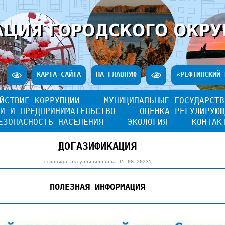
ЦИЯ ГОРОДСКОГО ОКРУ
КАРТА САЙТА
НА ГЛАВНУЮ
«РЕФТИНСКИЙ 
ЙСТВИЕ КОРРУПЦИИ
МУНИЦИПАЛЬНЫЕ ГОСУДАРСТВ
И И ПРЕДПРИНИМАТЕЛЬСТВО
ОЦЕНКА РЕГУЛИРУЮЩ
ЕЗОПАСНОСТЬ НАСЕЛЕНИЯ
ЭКОЛОГИЯ
КОНТАК
ДОГАЗИФИКАЦИЯ
страница актуализирована
15.08.20235
ПОЛЕЗНАЯ ИНФОРМАЦИЯ