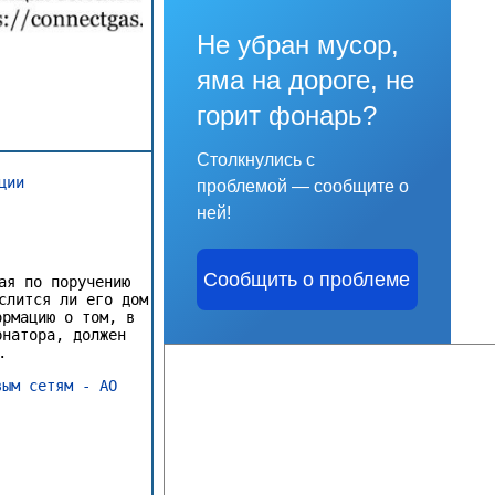
Не убран мусор,
яма на дороге, не
горит фонарь?
Столкнулись с
ции
проблемой — сообщите о
ней!
Сообщить о проблеме
ая по поручению
слится ли его дом
ормацию о том, в
рнатора, должен
.
вым сетям - АО