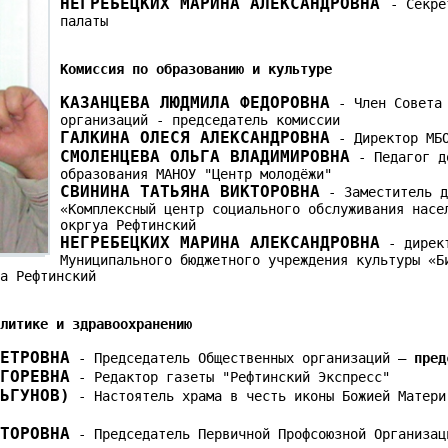
НЕГРЕБЕЦКИХ МАРИНА АЛЕКСАНДРОВНА
- Секре
палаты
Комиссия по образованию и культуре
КАЗАНЦЕВА ЛЮДМИЛА ФЕДОРОВНА
- Член Совета 
организаций - председатель комиссии
ГАЛКИНА ОЛЕСЯ АЛЕКСАНДРОВНА
- Директор МБО
СМОЛЕНЦЕВА ОЛЬГА ВЛАДИМИРОВНА
- Педагог д
образования МАНОУ "Центр молодёжи"
СВИНИНА ТАТЬЯНА ВИКТОРОВНА
- Заместитель д
«Комплексный центр социального обслуживания насе
окргуа Рефтинский
НЕГРЕБЕЦКИХ МАРИНА АЛЕКСАНДРОВНА
- дирек
Муниципального бюджетного учреждения культуры «Б
га Рефтинский
олитике и здравоохранению
ПЕТРОВНА
- Председатель Общественных организаций –
пред
ИГОРЕВНА
- Редактор газеты "Рефтинский Экспресс"
ЛЬГУНОВ)
- Настоятель храма в честь иконы Божией Матери
КТОРОВНА
- Председатель Первичной Профсоюзной Организац