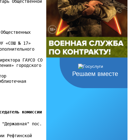
тарь Общественной
Общественных
У «СОШ № 17»
ополнительного
иректора ГАУСО СО
ления» городского
Решаем вместе
тор
иблиотечная
седатель комиссии
 "Державная" пос.
ии Рефтинской