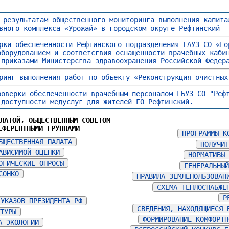
 результатам общественного мониторинга выполнения капита
вного комплекса «Урожай» в городском округе Рефтинский
рки обеспеченности Рефтинского подразделения ГАУЗ СО «Го
оборудованием и соответсгвия оснащенности врачебных каби
 приказами Министерсгва здравоохранения Российской Федер
ринг выполнения работ по объекту «Реконструкция очистных
роверки обеспеченности врачебным персоналом ГБУЗ СО "Реф
доступности медуслуг для жителей ГО Рефтинский.
АЛАТОЙ, ОБЩЕСТВЕННЫМ СОВЕТОМ
ЕФЕРЕНТНЫМИ ГРУППАМИ
ПРОГРАММЫ К
БЩЕСТВЕННАЯ ПАЛАТА
ПОЛУЧИТ
АВИСИМОЙ ОЦЕНКИ
НОРМАТИВЫ 
ОГИЧЕСКИЕ ОПРОСЫ
ГЕНЕРАЛЬНЫЙ
СОНКО
ПРАВИЛА ЗЕМЛЕПОЛЬЗОВАН
СХЕМА ТЕПЛОСНАБЖЕ
Р
 УКАЗОВ ПРЕЗИДЕНТА РФ
СВЕДЕНИЯ, НАХОДЯЩИЕСЯ 
ЬТУРЫ
ФОРМИРОВАНИЕ КОМФОРТН
А ЭКОЛОГИИ