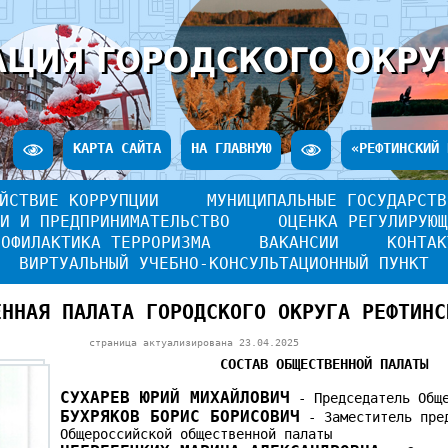
ЦИЯ ГОРОДСКОГО ОКРУ
КАРТА САЙТА
НА ГЛАВНУЮ
«РЕФТИНСКИЙ 
ЙСТВИЕ КОРРУПЦИИ
МУНИЦИПАЛЬНЫЕ ГОСУДАРСТВ
И И ПРЕДПРИНИМАТЕЛЬСТВО
ОЦЕНКА РЕГУЛИРУЮЩ
РОФИЛАКТИКА ТЕРРОРИЗМА
ВАКАНСИИ
КОНТАК
ВИРТУАЛЬНЫЙ УЧЕБНО-КОНСУЛЬТАЦИОННЫЙ ПУНКТ
ЕННАЯ ПАЛАТА ГОРОДСКОГО ОКРУГА РЕФТИНС
страница актуализирована
23.04.2025
СОСТАВ ОБЩЕСТВЕННОЙ ПАЛАТЫ
СУХАРЕВ ЮРИЙ МИХАЙЛОВИЧ
- Председатель Обще
БУХРЯКОВ БОРИС БОРИСОВИЧ
- Заместитель пре
Общероссийской общественной палаты