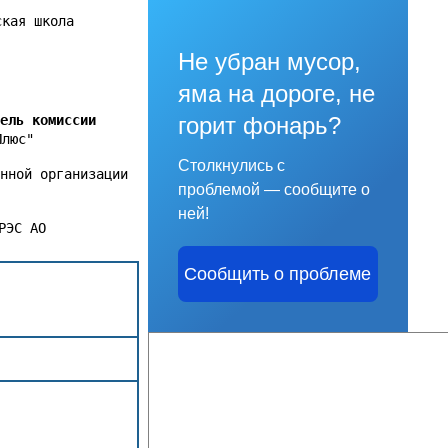
ская школа
Не убран мусор,
яма на дороге, не
горит фонарь?
тель комиссии
Плюс"
Столкнулись с
нной организации
проблемой — сообщите о
ней!
РЭС АО
Сообщить о проблеме