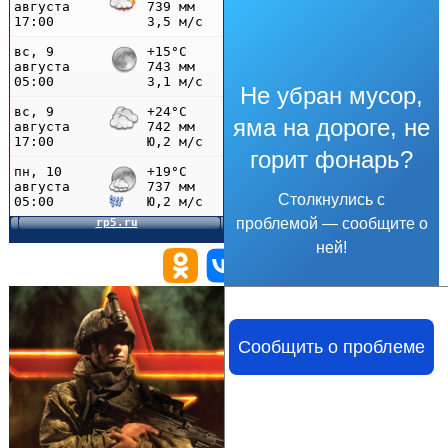
Не убран мусор,
яма на дороге, не
горит фонарь?
Столкнулись с
проблемой — сообщите о
ней!
Сообщить о проблеме