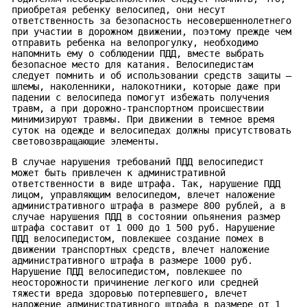
приобретая ребенку велосипед, они несут
ответственность за безопасность несовершеннолетнего
при участии в дорожном движении, поэтому прежде чем
отправить ребенка на велопрогулку, необходимо
напомнить ему о соблюдении ПДД, вместе выбрать
безопасное место для катания. Велосипедистам
следует помнить и об использовании средств защиты –
шлемы, наколенники, налокотники, которые даже при
падении с велосипеда помогут избежать получения
травм, а при дорожно-транспортном происшествии
минимизируют травмы. При движении в темное время
суток на одежде и велосипедах должны присутствовать
световозвращающие элементы.
В случае нарушения требований ПДД велосипедист
может быть привлечен к административной
ответственности в виде штрафа. Так, нарушение ПДД
лицом, управляющим велосипедом, влечет наложение
административного штрафа в размере 800 рублей, а в
случае нарушения ПДД в состоянии опьянения размер
штрафа составит от 1 000 до 1 500 руб. Нарушение
ПДД велосипедистом, повлекшее создание помех в
движении транспортных средств, влечет наложение
административного штрафа в размере 1000 руб.
Нарушение ПДД велосипедистом, повлекшее по
неосторожности причинение легкого или средней
тяжести вреда здоровью потерпевшего, влечет
наложение административного штрафа в размере от 1