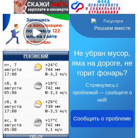
Решаем вместе
Не убран мусор,
РЕФТИНСКИЙ
яма на дороге, не
горит фонарь?
Столкнулись с
проблемой — сообщите о
ней!
Сообщить о проблеме