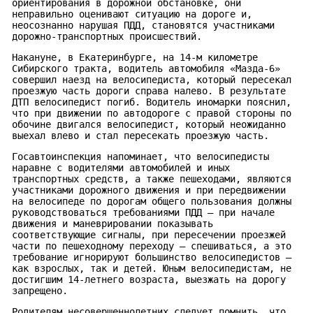
ориентирования в дорожной обстановке, они
неправильно оценивают ситуацию на дороге и,
неосознанно нарушая ПДД, становятся участниками
дорожно-транспортных происшествий.
Накануне, в Екатеринбурге, на 14-м километре
Сибирского тракта, водитель автомобиля «Мазда-6»
совершил наезд на велосипедиста, который пересекал
проезжую часть дороги справа налево. В результате
ДТП велосипедист погиб. Водитель иномарки пояснил,
что при движении по автодороге с правой стороны по
обочине двигался велосипедист, который неожиданно
выехал влево и стал пересекать проезжую часть.
Госавтоинспекция напоминает, что велосипедисты
наравне с водителями автомобилей и иных
транспортных средств, а также пешеходами, являются
участниками дорожного движения и при передвижении
на велосипеде по дорогам общего пользования должны
руководствоваться требованиями ПДД – при начале
движения и маневрировании показывать
соответствующие сигналы, при пересечении проезжей
части по пешеходному переходу – спешиваться, а это
требование игнорируют большинство велосипедистов –
как взрослых, так и детей. Юным велосипедистам, не
достигшим 14-летнего возраста, выезжать на дорогу
запрещено.
Родителям несовершеннолетних следует помнить, что,