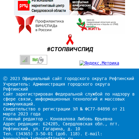
Ⓒ 2023 Официальный сайт городского округа Рефтинский
Учредитель: Администрация городского округа
Рефтинский
Сайт зарегистрирован Федеральной службой по надзору в
сфере связи, информационных технологий и массовых
коммуникаций.
Свидетельство о регистрации ЭЛ № ФС77-84898 от 21
марта 2023 года
Главный редактор - Коновалова Любовь Юрьевна
Адрес редакции: 624285, Свердловская обл., пгт.
Рефтинский, ул. Гагарина, д. 10
Тел. (34365) 3-50-01 (доб. 118). E-mail:
konovalova_lu@goreftinsky.ru