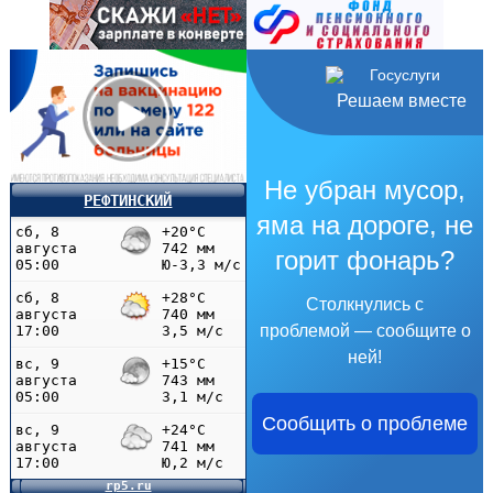
Решаем вместе
Не убран мусор,
РЕФТИНСКИЙ
яма на дороге, не
горит фонарь?
Столкнулись с
проблемой — сообщите о
ней!
Сообщить о проблеме