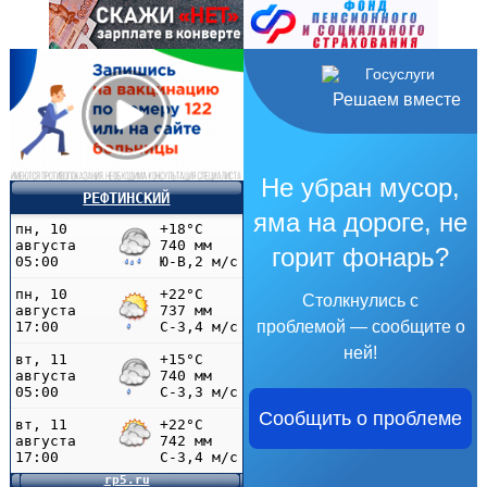
Решаем вместе
Не убран мусор,
РЕФТИНСКИЙ
яма на дороге, не
горит фонарь?
Столкнулись с
проблемой — сообщите о
ней!
Сообщить о проблеме