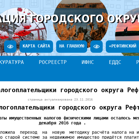
ЦИЯ ГОРОДСКОГО ОКРУ
КАРТА САЙТА
НА ГЛАВНУЮ
«РЕФТИНСКИЙ 
КУРАТУРА
РОСРЕЕСТР
ИФНС
ЕДДС
алогоплательщики городского округа Реф
страница актуализирована
23.11.2016
логоплательщики городского округа Реф
аты
имущественных
налогов
физическими
лицами
осталось
ме
декабря 2016 года .
ложила переход на новую методику расчёта налога на и
по старой системе за недвижимое имущество придётся плати