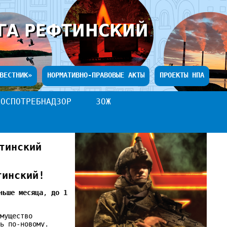
ГА РЕФТИНСКИЙ
ВЕСТНИК»
НОРМАТИВНО-ПРАВОВЫЕ АКТЫ
ПРОЕКТЫ НПА
РОСПОТРЕБНАДЗОР
ЗОЖ
тинский
тинский!
ньше
месяца
,
до 1
мущество
ть по-новому.