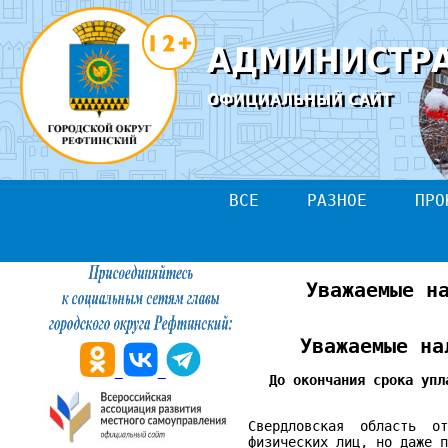
АДМИНИСТРА
ОФИЦИАЛЬНЫЙ САЙТ
ВСЕ
РАЗНОЕ
ПРО
Уважаемые н
Уважаемые на
До
окончания
срока
упл
Свердловская область от
физических лиц, но даже 