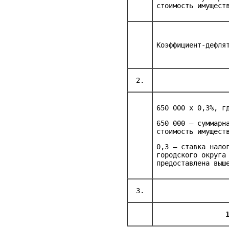
стоимость имущест
Коэффициент-дефля
2.
650 000 х 0,3%, г
650 000 – суммарн
стоимость имущест
0,3 – ставка нало
городского округа
предоставлена выш
3.