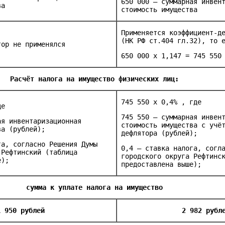
650 000 – суммарная инвен
ва
стоимость имущества
Применяется коэффициент-д
(НК РФ ст.404 гл.32), то 
тор не применялся
650 000 х 1,147 = 745 550
Расчёт
налога
на имущество физических лиц:
745 550 х 0,4% , где
де
745 550 – суммарная инвен
ая инвентаризационная
стоимость имущества с учё
ва (рублей);
дефлятора (рублей);
га, согласно Решения Думы
0,4 – ставка налога, согл
 Рефтинский (таблица
городского округа Рефтинс
е);
предоставлена выше);
с
умма к уплате налога на имущество
1 950 рублей
2 982 рубл