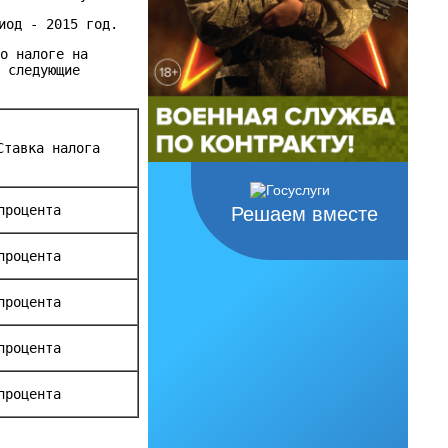
иод - 2015 год.
 о налоге на
я следующие
Ставка налога
процента
Решаем вместе
процента
процента
процента
процента