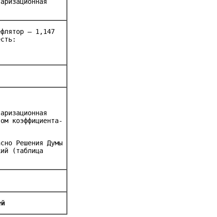
таризационная
ефлятор – 1,147
есть:
таризационная
том коэффициента-
асно Решения Думы
кий (таблица
ей