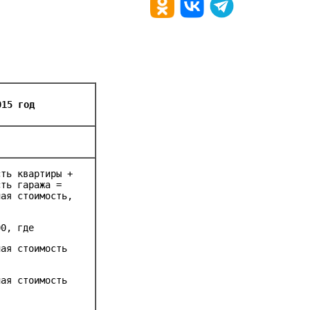
015 год
сть квартиры +
сть гаража =
ная стоимость,
00, где
ная стоимость
ная стоимость