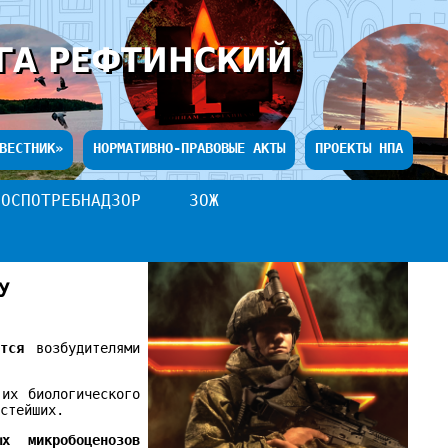
ГА РЕФТИНСКИЙ
ВЕСТНИК»
НОРМАТИВНО-ПРАВОВЫЕ АКТЫ
ПРОЕКТЫ НПА
РОСПОТРЕБНАДЗОР
ЗОЖ
У
тся
возбудителями
 их биологического
остейших.
х микробоценозов