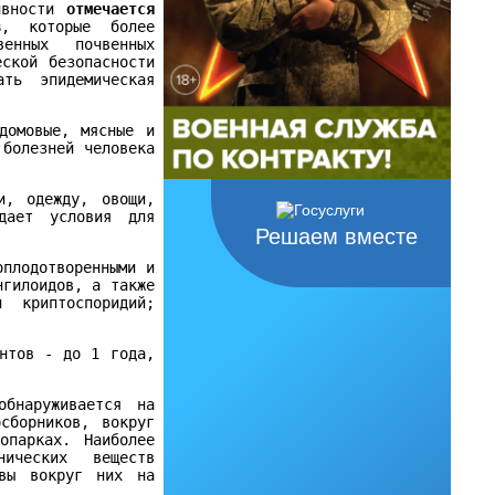
тивности
отмечается
в
, которые более
енных почвенных
еской безопасности
ть эпидемическая
домовые, мясные и
 болезней человека
и, одежду, овощи,
дает условия для
Решаем вместе
оплодотворенными и
нгилоидов, а также
 криптоспоридий;
интов - до 1 года,
обнаруживается на
сборников, вокруг
опарках. Наиболее
ических веществ
чвы вокруг них на