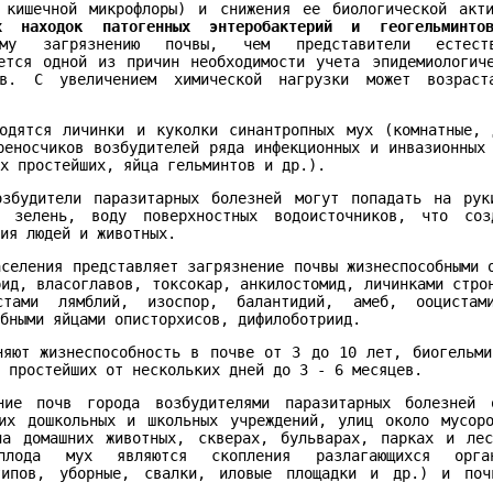
й кишечной микрофлоры) и снижения ее биологической ак
ых находок патогенных энтеробактерий и геогельминто
му загрязнению почвы, чем представители естеств
ется одной из причин необходимости учета эпидемиологич
ов. С увеличением химической нагрузки может возраста
одятся личинки и куколки синантропных мух (комнатные, 
реносчиков возбудителей ряда инфекционных и инвазионных
ых простейших, яйца гельминтов и др.).
озбудители паразитарных болезней могут попадать на рук
ю зелень, воду поверхностных водоисточников, что соз
ния людей и животных.
аселения представляет загрязнение почвы жизнеспособными 
рид, власоглавов, токсокар, анкилостомид, личинками стро
стами лямблий, изоспор, балантидий, амеб, ооцистами
обными яйцами описторхисов, дифилоботриид.
няют жизнеспособность в почве от 3 до 10 лет, биогельм
х простейших от нескольких дней до 3 - 6 месяцев.
ние почв города возбудителями паразитарных болезней 
их дошкольных и школьных учреждений, улиц около мусоро
ла домашних животных, скверах, бульварах, парках и лес
плода мух являются скопления разлагающихся орган
типов, уборные, свалки, иловые площадки и др.) и по