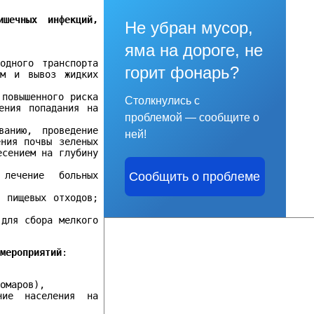
ишечных инфекций,
Не убран мусор,
яма на дороге, не
одного транспорта
горит фонарь?
ям и вывоз жидких
 повышенного риска
Столкнулись с
ения попадания на
проблемой — сообщите о
ванию, проведение
ней!
ения почвы зеленых
есением на глубину
Сообщить о проблеме
 лечение больных
и пищевых отходов;
 для сбора мелкого
 мероприятий
:
комаров),
ние населения на