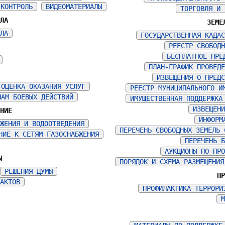
 КОНТРОЛЬ
ВИДЕОМАТЕРИАЛЫ
ТОРГОВЛЯ И 
ЕЛА
ЗЕМЕ
ЕЛА
ГОСУДАРСТВЕННАЯ КАДАС
РЕЕСТР СВОБОДН
БЕСПЛАТНОЕ ПРЕ
ПЛАН-ГРАФИК ПРОВЕДЕ
ИЗВЕЩЕНИЯ О ПРЕДС
 ОЦЕНКА ОКАЗАНИЯ УСЛУГ
РЕЕСТР МУНИЦИПАЛЬНОГО И
НАМ БОЕВЫХ ДЕЙСТВИЙ
ИМУЩЕСТВЕННАЯ ПОДДЕРЖКА
ИЗВЕЩЕНИ
ЕНИЕ
ИНФОРМ
БЖЕНИЯ И ВОДООТВЕДЕНИЯ
ПЕРЕЧЕНЬ СВОБОДНЫХ ЗЕМЕЛЬ 
НИЕ К СЕТЯМ ГАЗОСНАБЖЕНИЯ
ПЕРЕЧЕНЬ Б
АУКЦИОНЫ ПО ПРО
Ы
ПОРЯДОК И СХЕМА РАЗМЕЩЕНИЯ
РЕШЕНИЯ ДУМЫ
ПР
 АКТОВ
ПРОФИЛАКТИКА ТЕРРОРИ
М