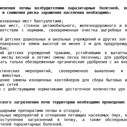
менения почвы возбудителями паразитарных болезней, к
х и снижения риска заражения населения необходимо:
лизованных мест биотуалетами;
ных мест, стоянок автомобильного, железнодорожного и в
тветствии с нормами, своевременная очистка выгребных 
ий детских дошкольных и школьных учреждений и других зон
поверхности земли высотой не менее 2 м для предупрежд
обак;
рий детских учреждений травами, устойчивыми к вытапты
 месяц весной и летом) смены песка песочниц; для удобр
вать только обезвреженные органические удобрения с их вн
актических мероприятий, своевременное выявление и
и животных.
дение замены изношенных контейнеров для сбора бытовых 
ных сетей
и с действующими нормативами достаточное количество урн
еского загрязнения почв территории необходимо проведение
ицидными препаратами почвы и отходов,
ельных мероприятий в отношении летающих насекомых (мух, 
поступления загрязнений в почву, а также обследова
ителей паразитарных болезней.