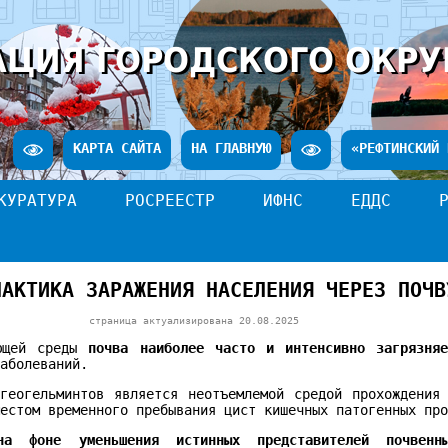
ЦИЯ ГОРОДСКОГО ОКРУ
КАРТА САЙТА
НА ГЛАВНУЮ
«РЕФТИНСКИЙ 
КУРАТУРА
РОСРЕЕСТР
ИФНС
ЕДДС
ЛАКТИКА ЗАРАЖЕНИЯ НАСЕЛЕНИЯ ЧЕРЕЗ ПОЧВ
страница актуализирована
20.08.2025
ающей среды
почва наиболее часто и интенсивно загрязняе
заболеваний.
геогельминтов является неотъемлемой средой прохождения
местом временного пребывания цист кишечных патогенных пр
а фоне уменьшения истинных представителей почвенны