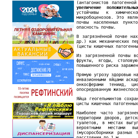
(антагонистов патогенно
увеличение положительн
устойчивы к химическо
микробоценозов. Это явля
почвы населенных пункт
опасность почвы.
В загрязнённой почве нах
др.) как механических пе
(цисты кишечных патогенн
Из загрязненной почвы в
фрукты, ягоды, столову
повышенного риска зараже
Прямую угрозу здоровью н
инвазионными яйцами аска
онкосферами тениид, ци
опосредованную жизнеспос
Яйца геогельминтов сохра
цисты кишечных патогенны
Наиболее часто загрязне
территории дворов, детск
туалетов, в местах выгу
вероятными местами вы
(мусоросборники разных 
расстоянии до 1 м.