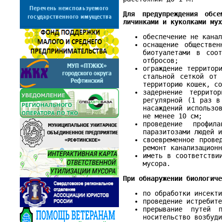
Для предупреждения обсе
личинками и куколками му
обеспечение не кана
оснащение обществен
биотуалетами в соо
отбросов;
ограждение территор
стальной сеткой от 
территорию кошек, с
задернение террито
регулярной (1 раз в
насаждений использо
не менее 10 см;
проведение профил
паразитозами людей 
своевременное прове
ремонт канализацион
иметь в соответстви
мусора.
При обнаружении биологич
по обработки инсект
проведение истребит
прерывание путей 
носительство возбуд