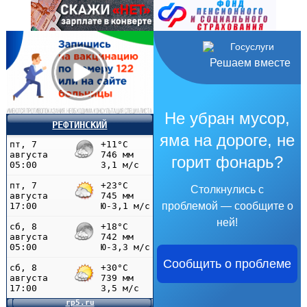
Решаем вместе
Не убран мусор,
РЕФТИНСКИЙ
яма на дороге, не
горит фонарь?
Столкнулись с
проблемой — сообщите о
ней!
Сообщить о проблеме