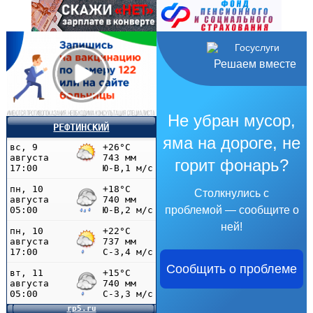
Решаем вместе
Не убран мусор,
РЕФТИНСКИЙ
яма на дороге, не
горит фонарь?
Столкнулись с
проблемой — сообщите о
ней!
Сообщить о проблеме