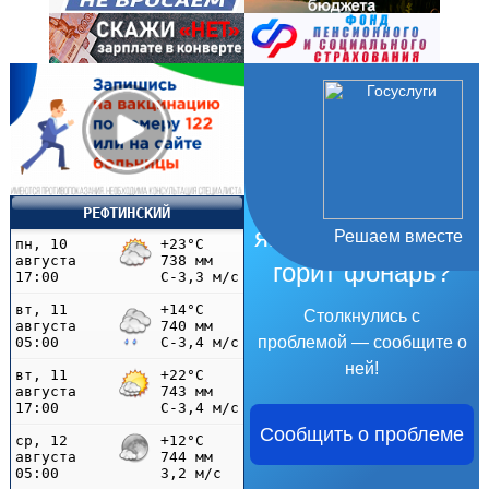
Не убран мусор,
РЕФТИНСКИЙ
яма на дороге, не
Решаем вместе
горит фонарь?
Столкнулись с
проблемой — сообщите о
ней!
Сообщить о проблеме