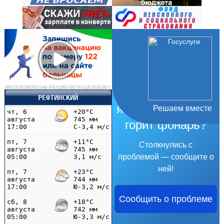
Не убран мусор,
РЕФТИНСКИЙ
яма на дороге, не
Решаем вместе
горит фонарь?
Столкнулись с
проблемой — сообщите о
ней!
Сообщить о проблеме