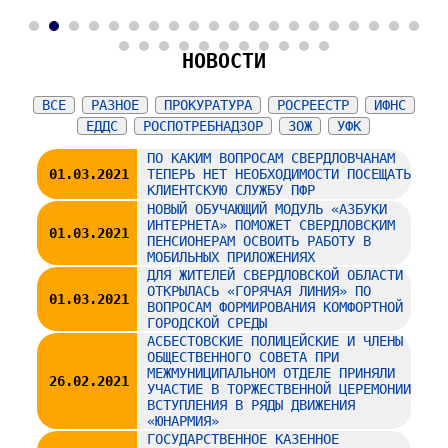
2
3
4
5
6
7
8
9
10
11
12
13
14
15
16
17
18
19
20
21
22
23
24
25
26
27
28
29
30
31
НОВОСТИ
ВСЕ
РАЗНОЕ
ПРОКУРАТУРА
РОСРЕЕСТР
ИФНС
ЕДДС
РОСПОТРЕБНАДЗОР
ЗОЖ
УФК
ПО КАКИМ ВОПРОСАМ СВЕРДЛОВЧАНАМ
01.03.2021
ТЕПЕРЬ НЕТ НЕОБХОДИМОСТИ ПОСЕЩАТЬ
КЛИЕНТСКУЮ СЛУЖБУ ПФР
НОВЫЙ ОБУЧАЮЩИЙ МОДУЛЬ «АЗБУКИ
ИНТЕРНЕТА» ПОМОЖЕТ СВЕРДЛОВСКИМ
01.03.2021
ПЕНСИОНЕРАМ ОСВОИТЬ РАБОТУ В
МОБИЛЬНЫХ ПРИЛОЖЕНИЯХ
ДЛЯ ЖИТЕЛЕЙ СВЕРДЛОВСКОЙ ОБЛАСТИ
ОТКРЫЛАСЬ «ГОРЯЧАЯ ЛИНИЯ» ПО
01.03.2021
ВОПРОСАМ ФОРМИРОВАНИЯ КОМФОРТНОЙ
ГОРОДСКОЙ СРЕДЫ
АСБЕСТОВСКИЕ ПОЛИЦЕЙСКИЕ И ЧЛЕНЫ
ОБЩЕСТВЕННОГО СОВЕТА ПРИ
МЕЖМУНИЦИПАЛЬНОМ ОТДЕЛЕ ПРИНЯЛИ
26.02.2021
УЧАСТИЕ В ТОРЖЕСТВЕННОЙ ЦЕРЕМОНИИ
ВСТУПЛЕНИЯ В РЯДЫ ДВИЖЕНИЯ
«ЮНАРМИЯ»
ГОСУДАРСТВЕННОЕ КАЗЕННОЕ