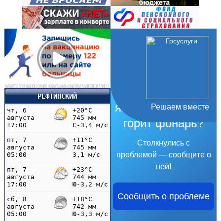
Не убран мусор,
РЕФТИНСКИЙ
яма на дороге, не
Решаем вместе
горит фонарь?
Столкнулись с
проблемой — сообщите о
ней!
Сообщить о проблеме