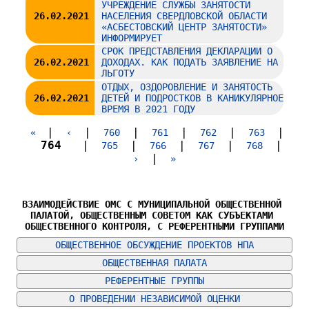
УЧРЕЖДЕНИЕ СЛУЖБЫ ЗАНЯТОСТИ
26.02.2021
НАСЕЛЕНИЯ СВЕРДЛОВСКОЙ ОБЛАСТИ
«АСБЕСТОВСКИЙ ЦЕНТР ЗАНЯТОСТИ»
ИНФОРМИРУЕТ
СРОК ПРЕДСТАВЛЕНИЯ ДЕКЛАРАЦИИ О
26.02.2021
ДОХОДАХ. КАК ПОДАТЬ ЗАЯВЛЕНИЕ НА
ЛЬГОТУ
ОТДЫХ, ОЗДОРОВЛЕНИЕ И ЗАНЯТОСТЬ
26.02.2021
ДЕТЕЙ И ПОДРОСТКОВ В КАНИКУЛЯРНОЕ
ВРЕМЯ В 2021 ГОДУ
|
|
|
|
|
|
«
‹
760
761
762
763
764
|
|
|
|
|
765
766
767
768
|
›
»
ВЗАИМОДЕЙСТВИЕ ОМС С МУНИЦИПАЛЬНОЙ ОБЩЕСТВЕННОЙ 
ПАЛАТОЙ, ОБЩЕСТВЕННЫМ СОВЕТОМ КАК СУБЪЕКТАМИ 
ОБЩЕСТВЕННОГО КОНТРОЛЯ, С РЕФЕРЕНТНЫМИ ГРУППАМИ
ОБЩЕСТВЕННОЕ ОБСУЖДЕНИЕ ПРОЕКТОВ НПА
ОБЩЕСТВЕННАЯ ПАЛАТА
РЕФЕРЕНТНЫЕ ГРУППЫ
О ПРОВЕДЕНИИ НЕЗАВИСИМОЙ ОЦЕНКИ