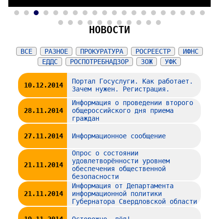
2
3
4
5
6
7
8
9
10
11
12
13
14
15
16
17
18
19
20
21
22
23
24
25
26
27
28
29
30
31
НОВОСТИ
ВСЕ
РАЗНОЕ
ПРОКУРАТУРА
РОСРЕЕСТР
ИФНС
ЕДДС
РОСПОТРЕБНАДЗОР
ЗОЖ
УФК
Портал Госуслуги. Как работает.
10.12.2014
Зачем нужен. Регистрация.
Информация о проведении второго
28.11.2014
общероссийского дня приема
граждан
27.11.2014
Информационное сообщение
Опрос о состоянии
удовлетворённости уровнем
21.11.2014
обеспечения общественной
безопасности
Информация от Департамента
21.11.2014
информационной политики
Губернатора Свердловской области
19.11.2014
Осторожно, лёд!