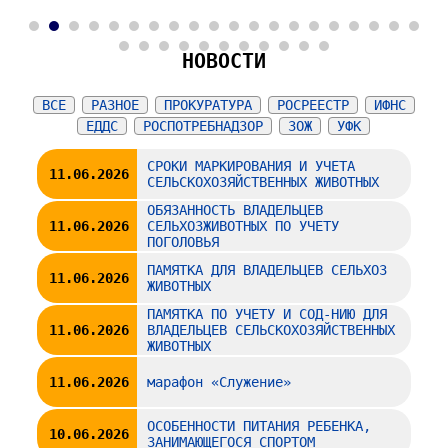
2
3
4
5
6
7
8
9
10
11
12
13
14
15
16
17
18
19
20
21
22
23
24
25
26
27
28
29
30
31
НОВОСТИ
ВСЕ
РАЗНОЕ
ПРОКУРАТУРА
РОСРЕЕСТР
ИФНС
ЕДДС
РОСПОТРЕБНАДЗОР
ЗОЖ
УФК
СРОКИ МАРКИРОВАНИЯ И УЧЕТА
11.06.2026
СЕЛЬСКОХОЗЯЙСТВЕННЫХ ЖИВОТНЫХ
ОБЯЗАННОСТЬ ВЛАДЕЛЬЦЕВ
11.06.2026
СЕЛЬХОЗЖИВОТНЫХ ПО УЧЕТУ
ПОГОЛОВЬЯ
ПАМЯТКА ДЛЯ ВЛАДЕЛЬЦЕВ СЕЛЬХОЗ
11.06.2026
ЖИВОТНЫХ
ПАМЯТКА ПО УЧЕТУ И СОД-НИЮ ДЛЯ
11.06.2026
ВЛАДЕЛЬЦЕВ СЕЛЬСКОХОЗЯЙСТВЕННЫХ
ЖИВОТНЫХ
11.06.2026
марафон «Служение»
ОСОБЕННОСТИ ПИТАНИЯ РЕБЕНКА,
10.06.2026
ЗАНИМАЮЩЕГОСЯ СПОРТОМ