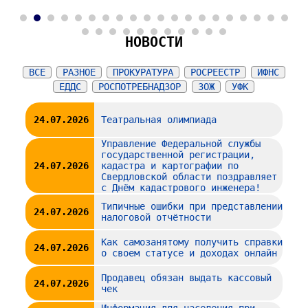
2
3
4
5
6
7
8
9
10
11
12
13
14
15
16
17
18
19
20
21
22
23
24
25
26
27
28
29
30
31
НОВОСТИ
ВСЕ
РАЗНОЕ
ПРОКУРАТУРА
РОСРЕЕСТР
ИФНС
ЕДДС
РОСПОТРЕБНАДЗОР
ЗОЖ
УФК
24.07.2026
Театральная олимпиада
Управление Федеральной службы
государственной регистрации,
24.07.2026
кадастра и картографии по
Свердловской области поздравляет
с Днём кадастрового инженера!
Типичные ошибки при представлении
24.07.2026
налоговой отчётности
Как самозанятому получить справки
24.07.2026
о своем статусе и доходах онлайн
Продавец обязан выдать кассовый
24.07.2026
чек
Информация для населения при